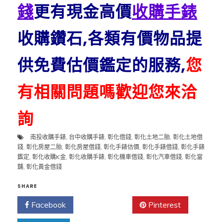
錢
更有現金高價
收購手錶
收購鑽石,各類有價物品提
供免費估價鑑定的服務,
您
有相關問題嗎歡迎您來洽
詢
南投收購手錶
,
台中收購手錶
,
彰化借錢
,
彰化土地二胎
,
彰化土地借
錢
,
彰化房屋二胎
,
彰化房屋借錢
,
彰化手錶估價
,
彰化手錶借錢
,
彰化手錶
鑑定
,
彰化收購K金
,
彰化收購手錶
,
彰化機車借錢
,
彰化汽車借錢
,
彰化當
舖
,
彰化黃金借錢
SHARE
Facebook
Twitter
Pinterest