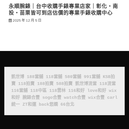
永順腕錶｜台中收購手錶專業店家｜彰化・南
投・苗栗皆可到店估價的專業手錶收購中心
2025 年 12 月 5 日
凱世博
188當舖
118當舖
580當舖
991當舖
KSB拍
賣
118拍賣
188拍賣
588拍賣
凱世博流當
118流當
116當舖
118中區
118雲林
116和好
love和好
wix
和好
腕錶合豐
sogo合豐
watch合豐
wix合豐
carl
統一
ZT和運
back悠嫻
66台北