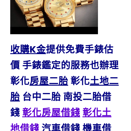
收購K金
提供免費手錶估
價 手錶鑑定的服務也辦理
彰化
房屋二胎
彰化
土地二
胎
台中二胎 南投二胎借
錢
彰化房屋借錢
彰化土
地借錢
汽車借錢
機車借