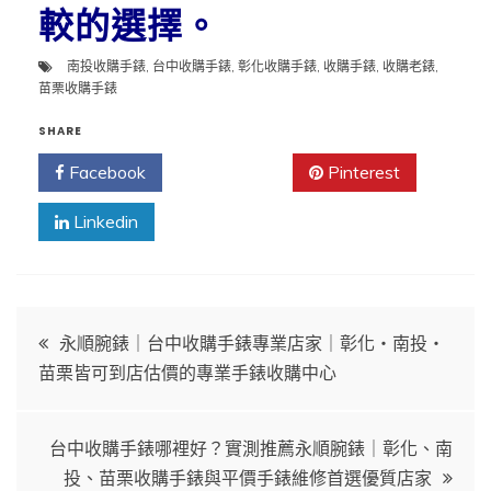
較的選擇。
南投收購手錶
,
台中收購手錶
,
彰化收購手錶
,
收購手錶
,
收購老錶
,
苗栗收購手錶
SHARE
Facebook
Twitter
Pinterest
Linkedin
文
永順腕錶｜台中收購手錶專業店家｜彰化・南投・
苗栗皆可到店估價的專業手錶收購中心
章
導
台中收購手錶哪裡好？實測推薦永順腕錶｜彰化、南
投、苗栗收購手錶與平價手錶維修首選優質店家