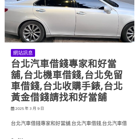
網站訊息
台北汽車借錢專家和好當
舖,台北機車借錢,台北免留
車借錢,台北收購手錶,台北
黃金借錢請找和好當舖
2025 年 3 月 9 日
台北汽車借錢專家和好當舖,台北汽車借錢,台北汽車借