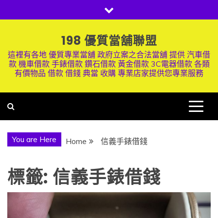
Skip
to
content
198 優質當舖聯盟
這裡有各地 優質專業當舖 政府立案之合法當舖 提供 汽車借
款 機車借款 手錶借款 鑽石借款 黃金借款 3C電器借款 各類
有價物品 借款 借錢 典當 收購 專業店家提供您專業服務
You are Here
Home
信義手錶借錢
標籤:
信義手錶借錢