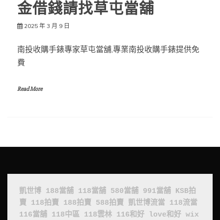
金借錢請找草屯當舖
2025 年 3 月 9 日
南投收購手錶專家草屯當舖,專業南投收購手錶提供免
費
Read More
凱世博
188當舖
118當舖
580當舖
991當舖
KSB拍
賣
118拍賣
188拍賣
588拍賣
凱世博流當
118流當
116當舖
118中區
118雲林
116和好
love和好
wix