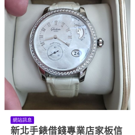
網站訊息
新北手錶借錢專業店家板信