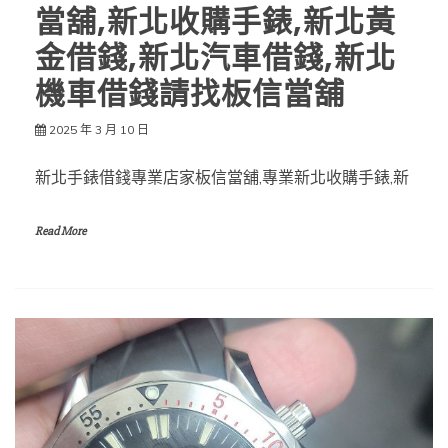
當舖,新北收購手錶,新北黃
金借錢,新北汽車借錢,新北
機車借錢請找板信當舖
2025 年 3 月 10 日
新北手錶借錢專業店家板信當舖,專業新北收購手錶,新
Read More