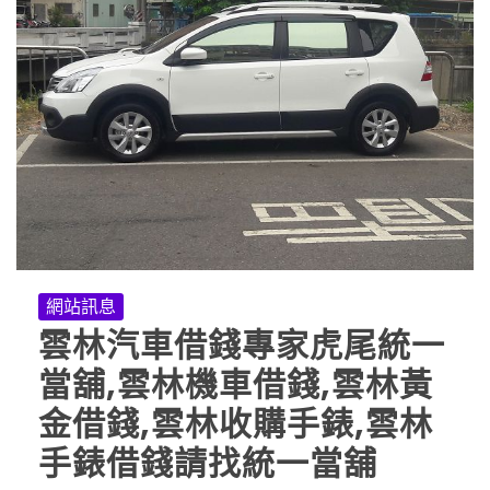
網站訊息
雲林汽車借錢專家虎尾統一
當舖,雲林機車借錢,雲林黃
金借錢,雲林收購手錶,雲林
手錶借錢請找統一當舖