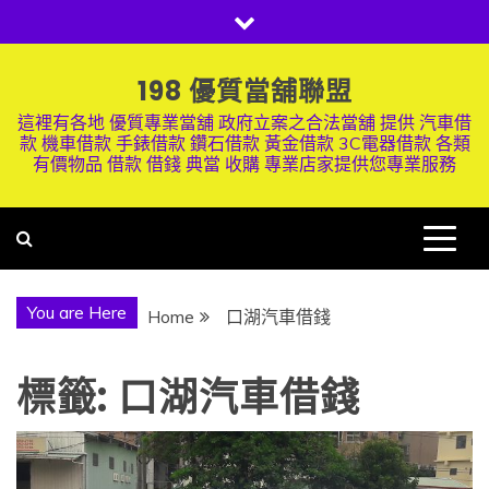
Skip
to
content
198 優質當舖聯盟
這裡有各地 優質專業當舖 政府立案之合法當舖 提供 汽車借
款 機車借款 手錶借款 鑽石借款 黃金借款 3C電器借款 各類
有價物品 借款 借錢 典當 收購 專業店家提供您專業服務
You are Here
Home
口湖汽車借錢
標籤:
口湖汽車借錢