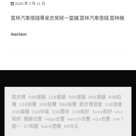
2025 年 3 月 11 日
雲林汽車借錢專家虎尾統一當舖,雲林汽車借錢,雲林機
Read More
凱世博
188當舖
118當舖
580當舖
991當舖
KSB拍
賣
118拍賣
188拍賣
588拍賣
凱世博流當
118流當
116當舖
118中區
118雲林
116和好
love和好
wix
和好
腕錶合豐
sogo合豐
watch合豐
wix合豐
carl
統一
ZT和運
back悠嫻
66台北