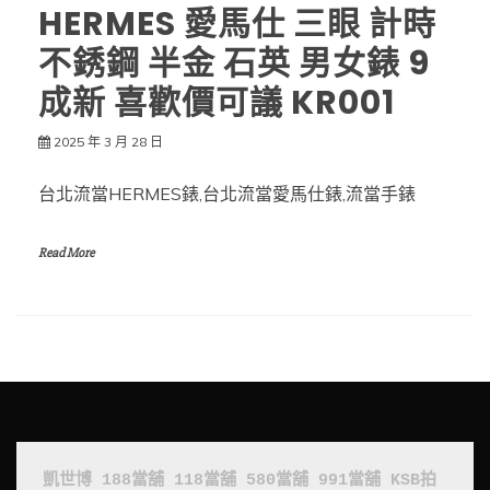
HERMES 愛馬仕 三眼 計時
不銹鋼 半金 石英 男女錶 9
成新 喜歡價可議 KR001
2025 年 3 月 28 日
台北流當HERMES錶,台北流當愛馬仕錶,流當手錶
Read More
凱世博
188當舖
118當舖
580當舖
991當舖
KSB拍