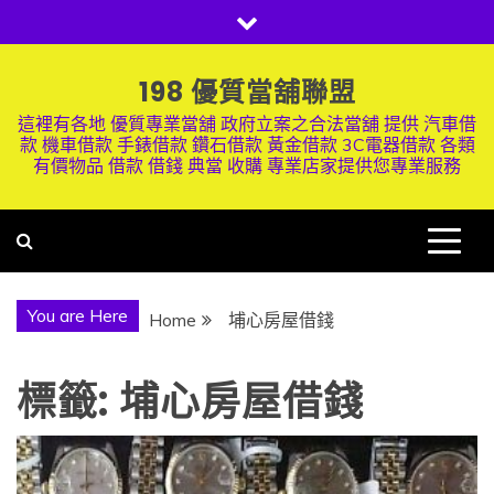
Skip
to
content
198 優質當舖聯盟
這裡有各地 優質專業當舖 政府立案之合法當舖 提供 汽車借
款 機車借款 手錶借款 鑽石借款 黃金借款 3C電器借款 各類
有價物品 借款 借錢 典當 收購 專業店家提供您專業服務
You are Here
Home
埔心房屋借錢
標籤:
埔心房屋借錢