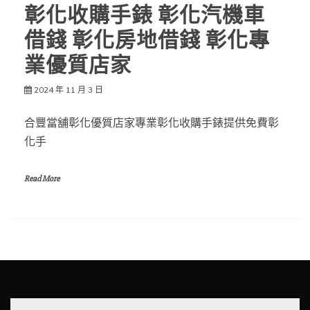
彰化收購手錶 彰化汽機車
借錢 彰化房地借錢 彰化專
業優質店家
2024 年 11 月 3 日
合豐當舖彰化優質店家專業彰化收購手錶提供免費彰
化手
Read More