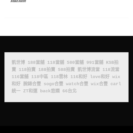
Read More
凱世博
188當舖
118當舖
580當舖
991當舖
KSB拍
賣
118拍賣
188拍賣
588拍賣
凱世博流當
118流當
116當舖
118中區
118雲林
116和好
love和好
wix
和好
腕錶合豐
sogo合豐
watch合豐
wix合豐
carl
統一
ZT和運
back悠嫻
66台北