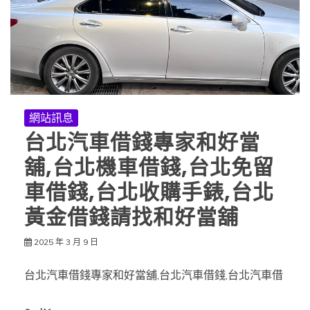
網站訊息
台北汽車借錢專家和好當
舖,台北機車借錢,台北免留
車借錢,台北收購手錶,台北
黃金借錢請找和好當舖
2025 年 3 月 9 日
台北汽車借錢專家和好當舖,台北汽車借錢,台北汽車借