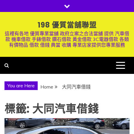
Skip
to
content
198 優質當舖聯盟
這裡有各地 優質專業當舖 政府立案之合法當舖 提供 汽車借
款 機車借款 手錶借款 鑽石借款 黃金借款 3C電器借款 各類
有價物品 借款 借錢 典當 收購 專業店家提供您專業服務
You are Here
Home
大同汽車借錢
標籤:
大同汽車借錢