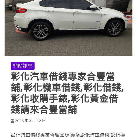
網站訊息
彰化汽車借錢專家合豐當
舖,彰化機車借錢,彰化借錢,
彰化收購手錶,彰化黃金借
錢請來合豐當舖
2025 年 3 月 12 日
彰化汽車借錢專家合豐當舖,專業彰化汽車借錢,彰化機