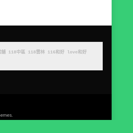
當舖
118中區
118雲林
116和好
love和好
hemes
.