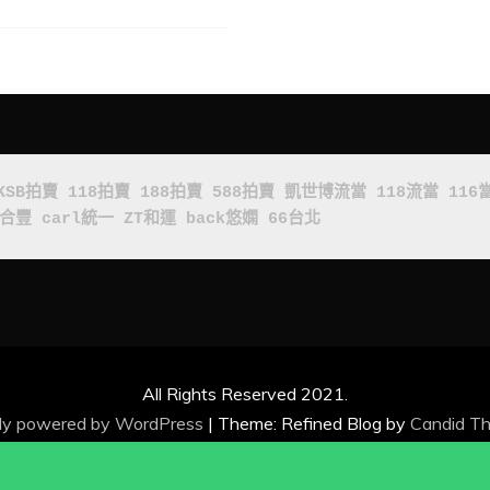
KSB拍賣
118拍賣
188拍賣
588拍賣
凱世博流當
118流當
116
x合豐
carl統一
ZT和運
back悠嫻
66台北
All Rights Reserved 2021.
ly powered by WordPress
|
Theme: Refined Blog by
Candid T