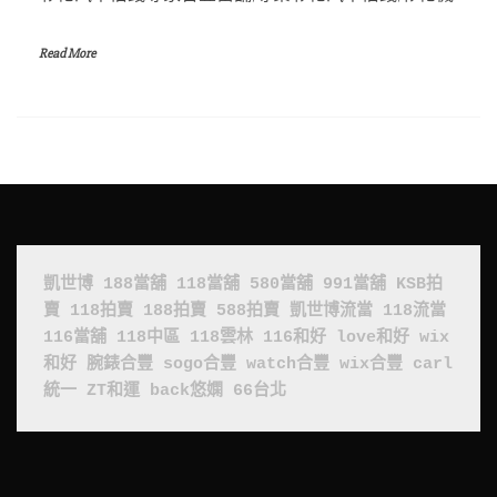
Read More
凱世博
188當舖
118當舖
580當舖
991當舖
KSB拍
賣
118拍賣
188拍賣
588拍賣
凱世博流當
118流當
116當舖
118中區
118雲林
116和好
love和好
wix
和好
腕錶合豐
sogo合豐
watch合豐
wix合豐
carl
統一
ZT和運
back悠嫻
66台北