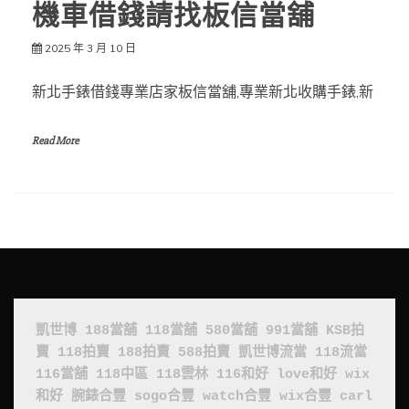
機車借錢請找板信當舖
2025 年 3 月 10 日
新北手錶借錢專業店家板信當舖,專業新北收購手錶,新
Read More
凱世博
188當舖
118當舖
580當舖
991當舖
KSB拍
賣
118拍賣
188拍賣
588拍賣
凱世博流當
118流當
116當舖
118中區
118雲林
116和好
love和好
wix
和好
腕錶合豐
sogo合豐
watch合豐
wix合豐
carl