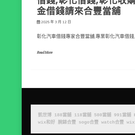
借錢,彰化借錢,彰化收
金借錢請來合豐當舖
2025 年 3 月 12 日
彰化汽車借錢專家合豐當舖,專業彰化汽車借錢
Read More
凱世博
188當舖
118當舖
580當舖
991當舖
wix和好
腕錶合豐
sogo合豐
watch合豐
wi