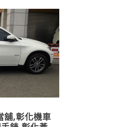
當舖,彰化機車