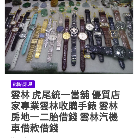
網站訊息
雲林 虎尾統一當舖 優質店
家專業雲林收購手錶 雲林
房地一二胎借錢 雲林汽機
車借款借錢