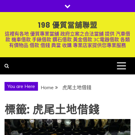
Skip
to
content
198 優質當舖聯盟
這裡有各地 優質專業當舖 政府立案之合法當舖 提供 汽車借
款 機車借款 手錶借款 鑽石借款 黃金借款 3C電器借款 各類
有價物品 借款 借錢 典當 收購 專業店家提供您專業服務
You are Here
Home
虎尾土地借錢
標籤:
虎尾土地借錢