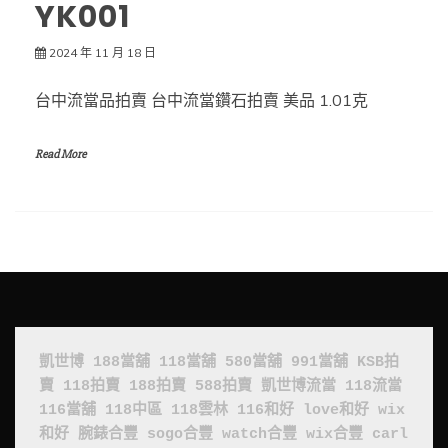
YK001
2024 年 11 月 18 日
台中流當品拍賣 台中流當鑽石拍賣 美品 1.01克
Read More
凱世博
188當舖
118當舖
580當舖
991當舖
KSB拍
賣
118拍賣
188拍賣
588拍賣
凱世博流當
118流當
116當舖
118中區
118雲林
116和好
love和好
wix
和好
腕錶合豐
sogo合豐
watch合豐
wix合豐
carl