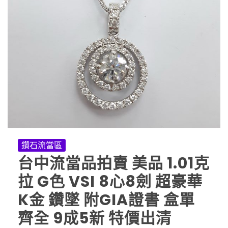
鑽石流當區
台中流當品拍賣 美品 1.01克
拉 G色 VSI 8心8劍 超豪華
K金 鑽墜 附GIA證書 盒單
齊全 9成5新 特價出清