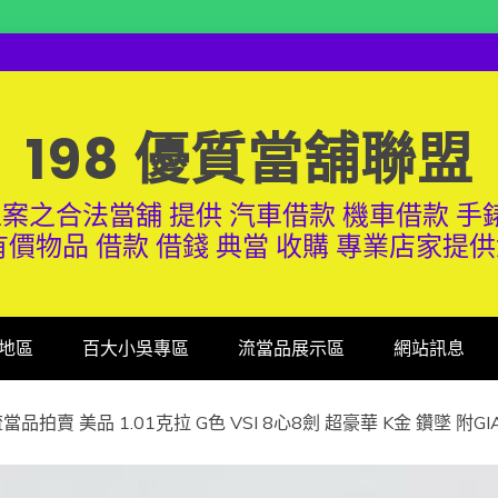
198 優質當舖聯盟
案之合法當舖 提供 汽車借款 機車借款 手錶
有價物品 借款 借錢 典當 收購 專業店家提
地區
百大小吳專區
流當品展示區
網站訊息
當品拍賣 美品 1.01克拉 G色 VSI 8心8劍 超豪華 K金 鑽墜 附G