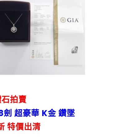
鑽石拍賣
8心8劍 超豪華 K金 鑽墜
5新 特價出清